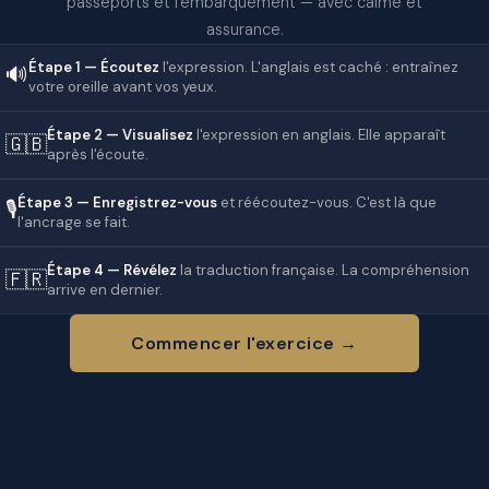
passeports et l'embarquement — avec calme et
assurance.
Étape 1 — Écoutez
l'expression. L'anglais est caché : entraînez
🔊
votre oreille avant vos yeux.
Étape 2 — Visualisez
l'expression en anglais. Elle apparaît
🇬🇧
après l'écoute.
Étape 3 — Enregistrez-vous
et réécoutez-vous. C'est là que
🎙️
l'ancrage se fait.
Étape 4 — Révélez
la traduction française. La compréhension
🇫🇷
arrive en dernier.
Commencer l'exercice →