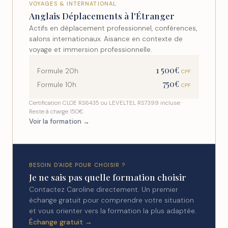
VOYAGES & INTERNATIONAL
Anglais Déplacements à l'Étranger
Actifs en déplacement professionnel, conférences,
salons internationaux. Aisance en contexte de
voyage et immersion professionnelle.
1 500€
Formule 20h
CPF
750€
Formule 10h
CPF
Certification CLOE RS6435 ou LEVELTEL RS7399 incluse ·
Reste à charge 150€
Voir la formation →
BESOIN D'AIDE POUR CHOISIR ?
Je ne sais pas quelle formation choisir
Contactez Caroline directement. Un premier
échange gratuit pour comprendre votre situation
et vous orienter vers la formation la plus adaptée.
Échange gratuit →