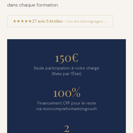
dans chaque formation.
★★★★★
27 avis 5 étoiles
— Lire les témoignages →
150€
Seule participation à votre charge
(fixée par l'État)
100%
Financement CPF pour le reste
via moncompteformation.gouv.fr
2