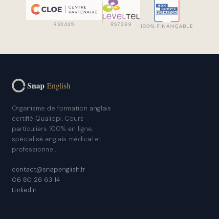
RS6435
RS7399
100% FINANÇABLE
Snap
English
Organisme de formation anglais
certifié Qualiopi. Cours
particuliers 100% en ligne,
spécialisé anglais médical et
professionnel.
contact@snapenglish.fr
06 80 26 63 14
LinkedIn