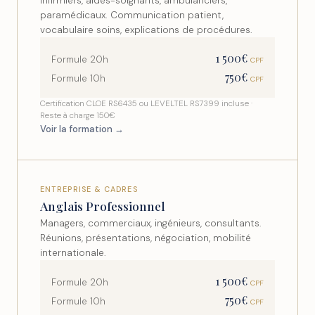
Infirmiers, aides-soignants, ambulanciers,
paramédicaux. Communication patient,
vocabulaire soins, explications de procédures.
1 500€
Formule 20h
CPF
750€
Formule 10h
CPF
Certification CLOE RS6435 ou LEVELTEL RS7399 incluse ·
Reste à charge 150€
Voir la formation →
ENTREPRISE & CADRES
Anglais Professionnel
Managers, commerciaux, ingénieurs, consultants.
Réunions, présentations, négociation, mobilité
internationale.
1 500€
Formule 20h
CPF
750€
Formule 10h
CPF