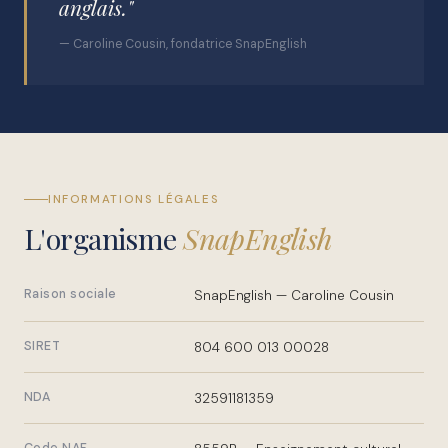
anglais."
— Caroline Cousin, fondatrice SnapEnglish
INFORMATIONS LÉGALES
L'organisme
SnapEnglish
Raison sociale
SnapEnglish — Caroline Cousin
SIRET
804 600 013 00028
NDA
32591181359
Code NAF