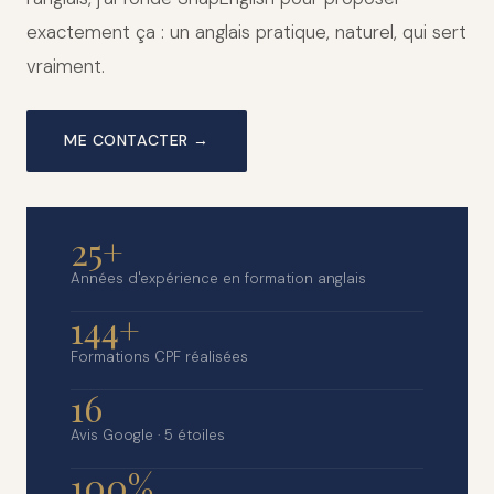
exactement ça : un anglais pratique, naturel, qui sert
vraiment.
ME CONTACTER →
25+
Années d'expérience en formation anglais
144+
Formations CPF réalisées
16
Avis Google · 5 étoiles
100%