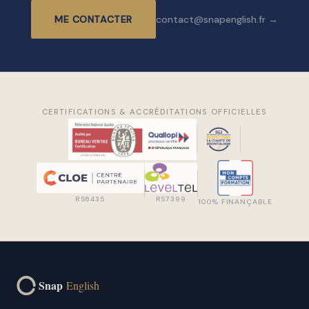
ME CONTACTER
contact@snapenglish.fr →
CERTIFICATIONS & ACCRÉDITATIONS OFFICIELLES
RS6435
RS7399
100% FINANÇABLE
Snap
English