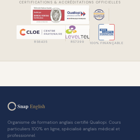
CERTIFICATIONS & ACCRÉDITATIONS OFFICIELLES
RS6435
RS7399
100% FINANÇABLE
Snap
English
Organisme de formation anglais certifié Qualiopi. Cours
particuliers 100% en ligne, spécialisé anglais médical et
professionnel.