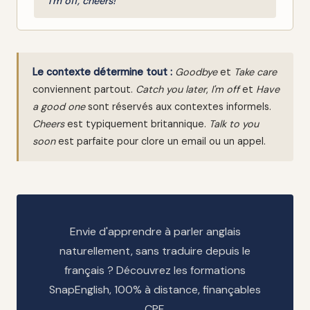
"I'm off, cheers!"
Le contexte détermine tout :
Goodbye
et
Take care
conviennent partout.
Catch you later
,
I'm off
et
Have
a good one
sont réservés aux contextes informels.
Cheers
est typiquement britannique.
Talk to you
soon
est parfaite pour clore un email ou un appel.
Envie d'apprendre à parler anglais
naturellement, sans traduire depuis le
français ? Découvrez les formations
SnapEnglish, 100% à distance, finançables
CPF.