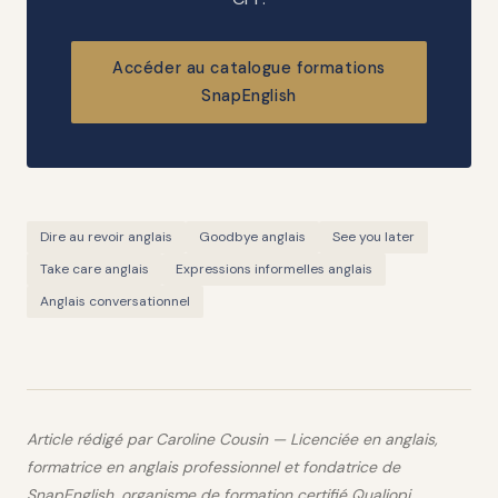
Accéder au catalogue formations
SnapEnglish
Dire au revoir anglais
Goodbye anglais
See you later
Take care anglais
Expressions informelles anglais
Anglais conversationnel
Article rédigé par Caroline Cousin — Licenciée en anglais,
formatrice en anglais professionnel et fondatrice de
SnapEnglish, organisme de formation certifié Qualiopi.