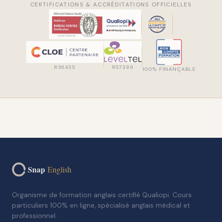
CERTIFICATIONS & ACCRÉDITATIONS OFFICIELLES
RS6435
RS7399
100% FINANÇABLE
Snap
English
Organisme de formation anglais certifié Qualiopi. Cours
particuliers 100% en ligne, spécialisé anglais médical et
professionnel.