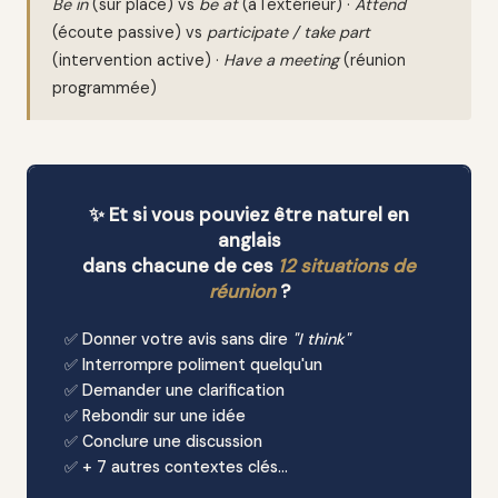
Be in
(sur place) vs
be at
(à l'extérieur) ·
Attend
(écoute passive) vs
participate / take part
(intervention active) ·
Have a meeting
(réunion
programmée)
✨ Et si vous pouviez être naturel en
anglais
dans chacune de ces
12 situations de
réunion
?
✅ Donner votre avis sans dire
"I think"
✅ Interrompre poliment quelqu'un
✅ Demander une clarification
✅ Rebondir sur une idée
✅ Conclure une discussion
✅ + 7 autres contextes clés…