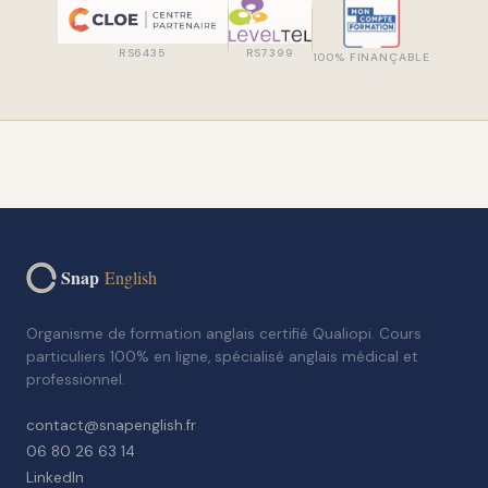
RS6435
RS7399
100% FINANÇABLE
Snap
English
Organisme de formation anglais certifié Qualiopi. Cours
particuliers 100% en ligne, spécialisé anglais médical et
professionnel.
contact@snapenglish.fr
06 80 26 63 14
LinkedIn