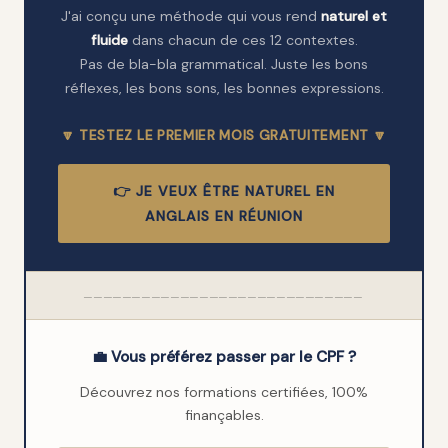
J'ai conçu une méthode qui vous rend
naturel et
fluide
dans chacun de ces 12 contextes.
Pas de bla-bla grammatical. Juste les bons
réflexes, les bons sons, les bonnes expressions.
🔽 TESTEZ LE PREMIER MOIS GRATUITEMENT 🔽
👉 JE VEUX ÊTRE NATUREL EN
ANGLAIS EN RÉUNION
─────────────────────────────
💼 Vous préférez passer par le CPF ?
Découvrez nos formations certifiées, 100%
finançables.