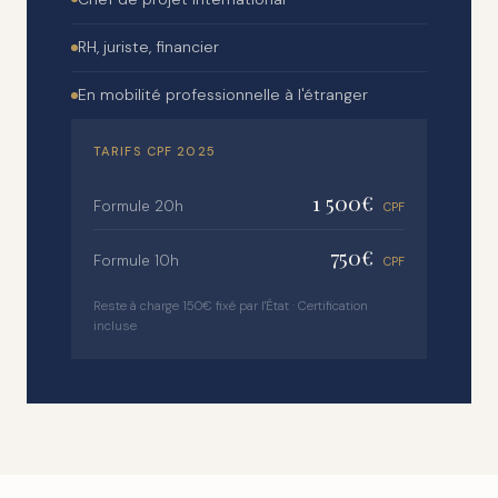
RH, juriste, financier
En mobilité professionnelle à l'étranger
TARIFS CPF 2025
1 500€
Formule 20h
CPF
750€
Formule 10h
CPF
Reste à charge 150€ fixé par l'État · Certification
incluse