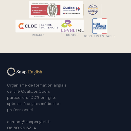
RS6435
RS7399
100% FINANÇABLE
Snap
English
Organisme de formation anglais
certifié Qualiopi. Cours
particuliers 100% en ligne,
spécialisé anglais médical et
professionnel.
contact@snapenglish.fr
06 80 26 63 14