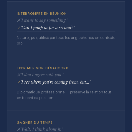
INTERROMPRE EN RÉUNION
✗
"I want to say something."
✓
"Can I jump in for a second?"
Naturel, poli, utilisé par tous les anglophones en contexte
pro.
EXPRIMER SON DÉSACCORD
✗
"I don't agree with you."
✓
"I see where you're coming from, but..."
Diplomatique, professionnel — préserve la relation tout
en tenant sa position.
GAGNER DU TEMPS
✗
"Wait, I think about it."