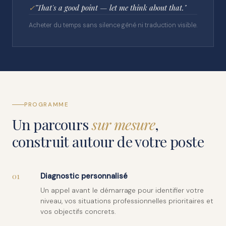
✓
"That's a good point — let me think about that."
Acheter du temps sans silence gêné ni traduction visible.
PROGRAMME
Un parcours
sur mesure
,
construit autour de votre poste
01
Diagnostic personnalisé
Un appel avant le démarrage pour identifier votre
niveau, vos situations professionnelles prioritaires et
vos objectifs concrets.