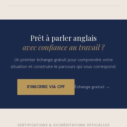
des bases solides à perfectionner ou un niveau
Rendez-vous sur moncompteformation.gouv.fr, recherchez
intermédiaire à débloquer.
SnapEnglish, choisissez votre formation et cliquez sur
"Demander un devis". Ou contactez directement Caroline à
contact@snapenglish.fr pour un premier échange gratuit.
Prêt à parler anglais
avec confiance au travail ?
Un premier échange gratuit pour comprendre votre
situation et construire le parcours qui vous correspond.
S'INSCRIRE VIA CPF
Échange gratuit →
CERTIFICATIONS & ACCRÉDITATIONS OFFICIELLES